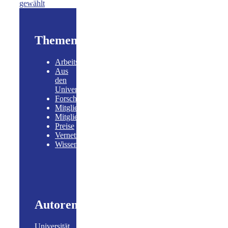
gewählt
Themen
Arbeitsgruppen
Aus
den
Universitäten
Forschungskooperationen
Mitglieder
Mitgliederversammlung
Preise
Vernetzung
Wissenschaftspolitik
Autoren
Universität