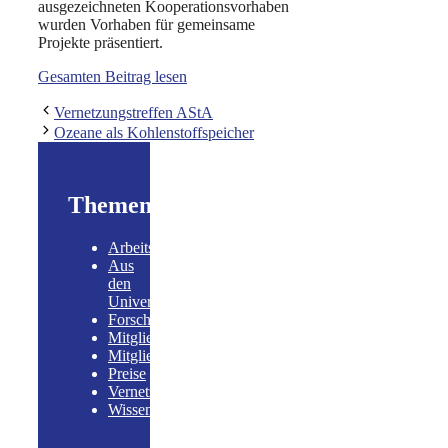
ausgezeichneten Kooperationsvorhaben
wurden Vorhaben für gemeinsame
Projekte präsentiert.
Gesamten Beitrag lesen
Vernetzungstreffen AStA
Ozeane als Kohlenstoffspeicher
Themen
Arbeitsgruppen
Aus
den
Universitäten
Forschungskooperationen
Mitglieder
Mitgliederversammlung
Preise
Vernetzung
Wissenschaftspolitik